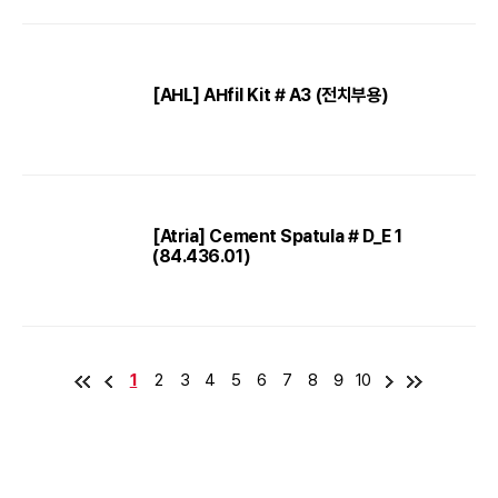
[AHL] AHfil Kit # A3 (전치부용)
[Atria] Cement Spatula # D_E 1
(84.436.01)
1
2
3
4
5
6
7
8
9
10