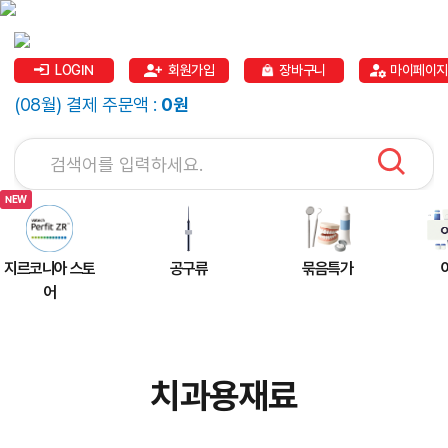
LOGIN
회원가입
장바구니
마이페이지
(08월) 결제 주문액 :
0원
지르코니아 스토
공구류
묶음특가
어
치과용재료