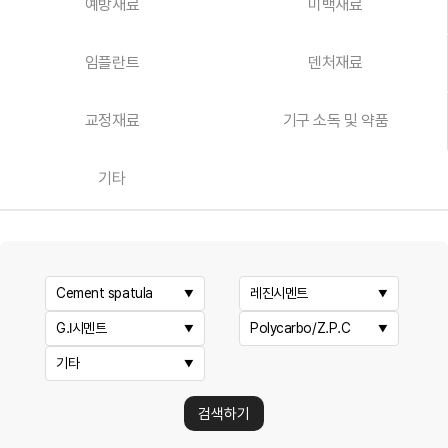
예방재료
미백재료
임플란트
덴처재료
교정재료
기구 소독 및 약품
기타
Cement spatula
레진시멘트
G.I시멘트
Polycarbo/Z.P.C
기타
검색하기