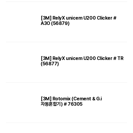
[3M] RelyX unicem U200 Clicker #
A3O (56879)
[3M] RelyX unicem U200 Clicker # TR
(56877)
[3M] Rotomix (Cement & G.i
자동혼합기) # 76305