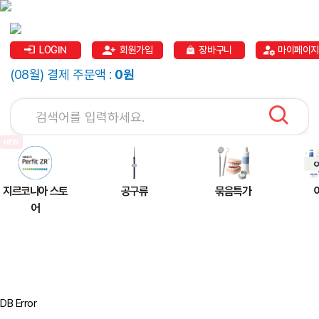
LOGIN
회원가입
장바구니
마이페이지
(08월) 결제 주문액 :
0원
지르코니아 스토
공구류
묶음특가
어
DB Error