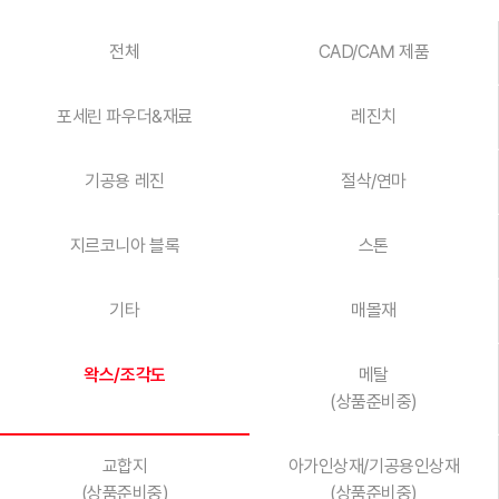
전체
CAD/CAM 제품
포세린 파우더&재료
레진치
기공용 레진
절삭/연마
지르코니아 블록
스톤
기타
매몰재
왁스/조각도
메탈
(상품준비중)
교합지
아가인상재/기공용인상재
(상품준비중)
(상품준비중)