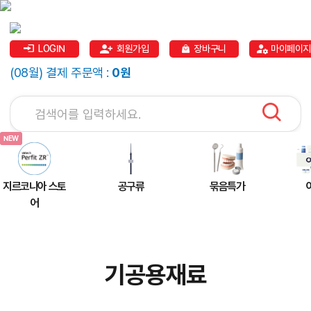
LOGIN
회원가입
장바구니
마이페이지
(08월) 결제 주문액 :
0원
지르코니아 스토
공구류
묶음특가
어
기공용재료