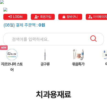
LOGIN
회원가입
장바구니
마이페이지
(08월) 결제 주문액 :
0원
지르코니아 스토
공구류
묶음특가
어
치과용재료