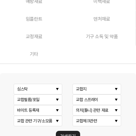
예방재료
미백재료
임플란트
덴처재료
교정재료
기구 소독 및 약품
기타
심스탁
교합지
교합필름/포일
교합 스프레이
바이트 등록재
의치(틀니) 관련 재료
교합 관련 기구/소모품
교합체크관련