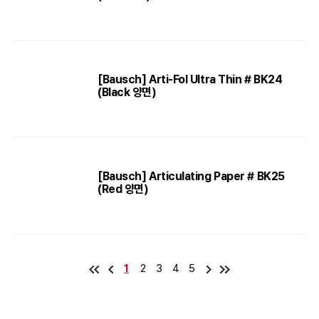
[Bausch] Arti-Fol Ultra Thin # BK24
(Black 양면)
[Bausch] Articulating Paper # BK25
(Red 양면)
1
2
3
4
5