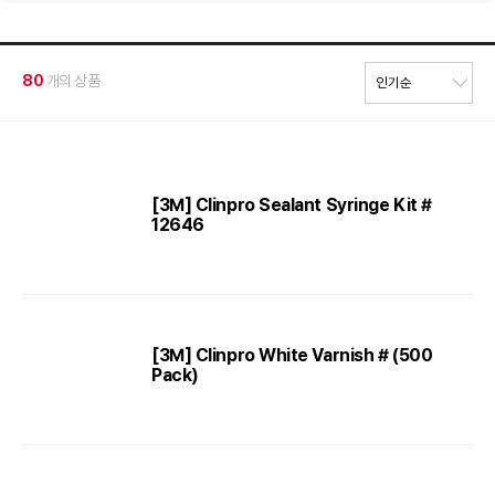
80
개의 상품
[3M] Clinpro Sealant Syringe Kit #
12646
[3M] Clinpro White Varnish # (500
Pack)