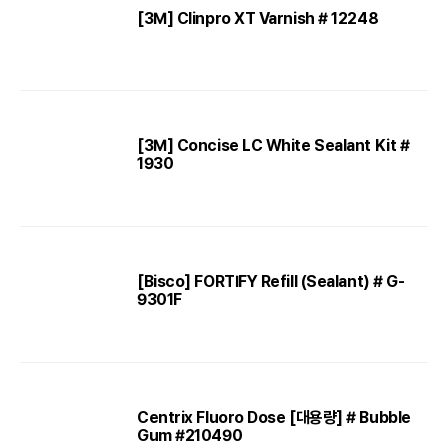
[3M] Clinpro XT Varnish # 12248
[3M] Concise LC White Sealant Kit #
1930
[Bisco] FORTIFY Refill (Sealant) # G-
9301F
Centrix Fluoro Dose [대용량] # Bubble
Gum #210490