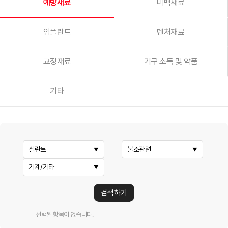
예방재료
미백재료
임플란트
덴처재료
교정재료
기구 소독 및 약품
기타
실란트
불소관련
기계/기타
검색하기
선택된 항목이 없습니다.