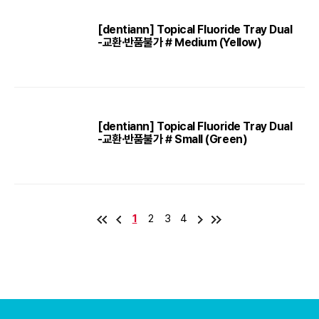
[dentiann] Topical Fluoride Tray Dual
-교환·반품불가 # Medium (Yellow)
[dentiann] Topical Fluoride Tray Dual
-교환·반품불가 # Small (Green)
1
2
3
4