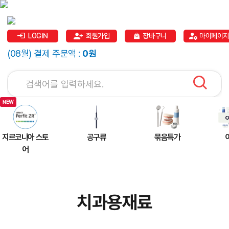
LOGIN
회원가입
장바구니
마이페이지
(08월) 결제 주문액 :
0원
지르코니아 스토
공구류
묶음특가
어
치과용재료