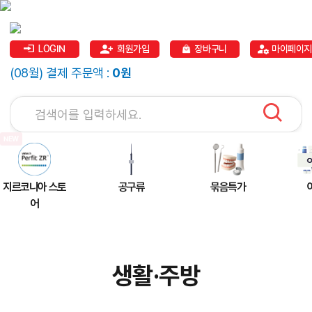
LOGIN
회원가입
장바구니
마이페이지
(08월) 결제 주문액 :
0원
지르코니아 스토
공구류
묶음특가
어
생활·주방