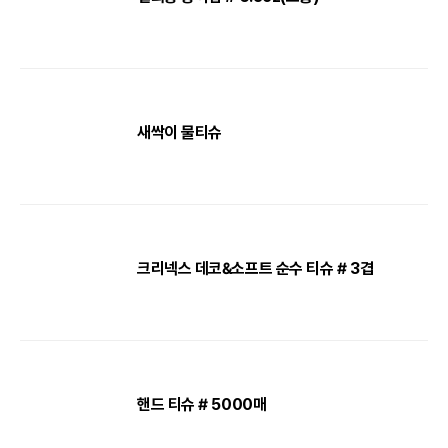
새싹이 물티슈
크리넥스 데코&소프트 순수 티슈 # 3겹
핸드 티슈 # 5000매