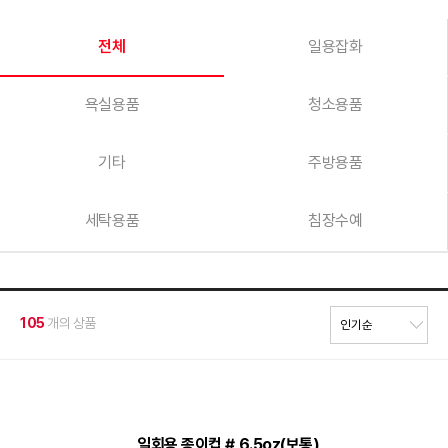
전체
일용잡화
욕실용품
청소용품
기타
주방용품
세탁용품
침장수예
105
개의 상품
일회용 종이컵 # 6.5oz(보통)