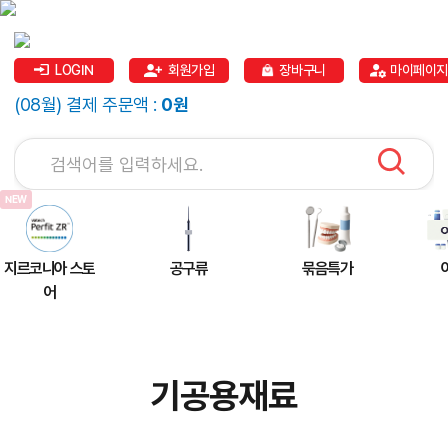
LOGIN
회원가입
장바구니
마이페이지
(08월) 결제 주문액 :
0원
지르코니아 스토
공구류
묶음특가
어
기공용재료