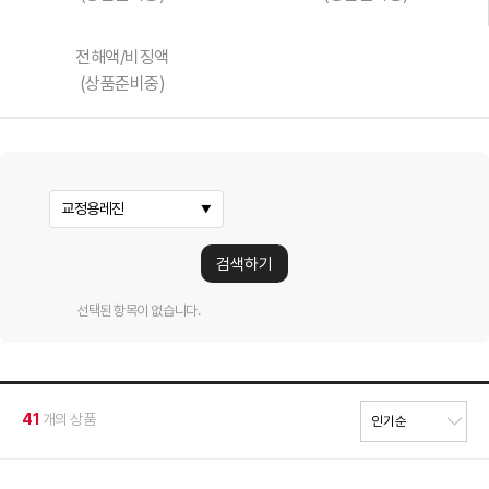
전해액/비징액
(상품준비중)
교정용레진
검색하기
선택된 항목이 없습니다.
41
개의 상품