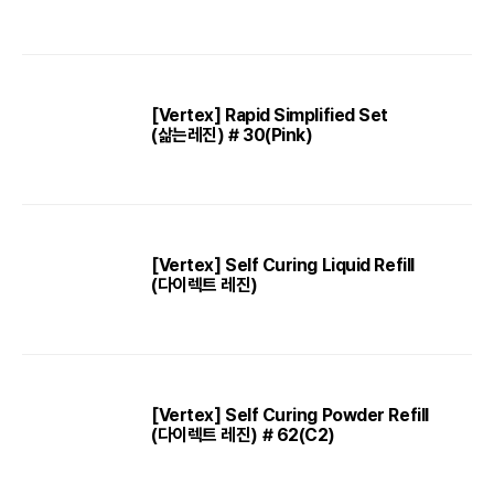
[Vertex] Rapid Simplified Set
(삶는레진) # 30(Pink)
[Vertex] Self Curing Liquid Refill
(다이렉트 레진)
[Vertex] Self Curing Powder Refill
(다이렉트 레진) # 62(C2)