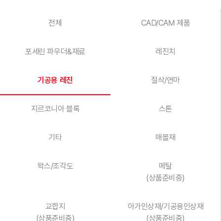
전체
CAD/CAM 제품
포세린 파우더&재료
레진치
기공용 레진
절삭/연마
지르코니아 블록
스톤
기타
매몰재
왁스/조각도
메탈
(상품준비중)
교합지
아가인상재/기공용인상재
(상품준비중)
(상품준비중)