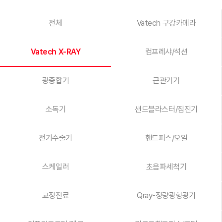
전체
Vatech 구강카메라
Vatech X-RAY
컴프레샤/석션
광중합기
근관기기
소독기
샌드블라스터/집진기
전기수술기
핸드피스/오일
스케일러
초음파세척기
교정진료
Qray-정량광형광기