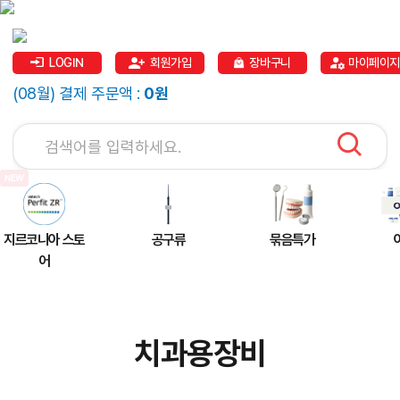
LOGIN
회원가입
장바구니
마이페이지
(08월) 결제 주문액 :
0원
지르코니아 스토
공구류
묶음특가
어
치과용장비