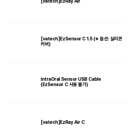
[vatech]EzRay Air
[vatech]EzSensor C 1.5 (※ 옵션: 실리콘
커버)
IntraOral Sensor USB Cable
(EzSensor C 사용 불가)
[vatech]EzRay Air C