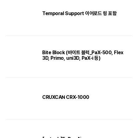
Temporal Support 이어로드 링 포함
Bite Block (바이트 블럭_PaX-500, Flex
3D, Primo, uni3D, PaX-i 등)
CRUXCAN CRX-1000