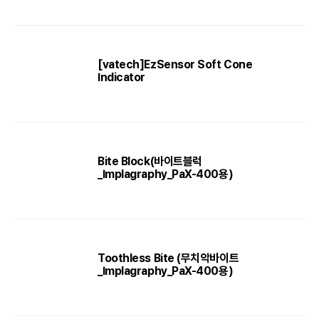
[vatech]EzSensor Soft Cone
Indicator
Bite Block(바이트블럭
_Implagraphy_PaX-400용)
Toothless Bite (무치악바이트
_Implagraphy_PaX-400용)