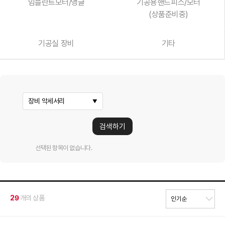
임플란트모터/앵글
기공용핸드피스/모터
(상품준비중)
기공실 장비
기타
장비 악세서리
검색하기
선택된 항목이 없습니다.
29
개의 상품