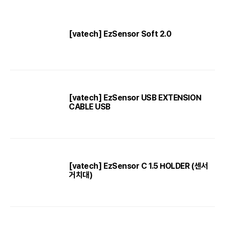
[vatech] EzSensor Soft 2.0
[vatech] EzSensor USB EXTENSION
CABLE USB
[vatech] EzSensor C 1.5 HOLDER (센서
거치대)