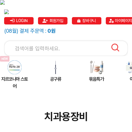
LOGIN
회원가입
장바구니
마이페이지
(08월) 결제 주문액 :
0원
지르코니아 스토
공구류
묶음특가
어
치과용장비