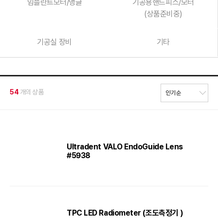
임플란트모터/앵글
기공용핸드피스/모터
(상품준비중)
기공실 장비
기타
54
개의 상품
Ultradent VALO EndoGuide Lens
#5938
TPC LED Radiometer (조도측정기 )