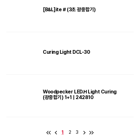
[B&L]ite # (3초 광중합기)
Curing Light DCL-30
Woodpecker LED.H Light Curing
(광중합기) 1+1 | 242810
1
2
3