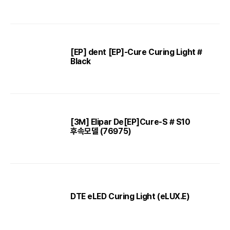
[EP] dent [EP]-Cure Curing Light #
Black
[3M] Elipar De[EP]Cure-S # S10
후속모델 (76975)
DTE eLED Curing Light (eLUX.E)