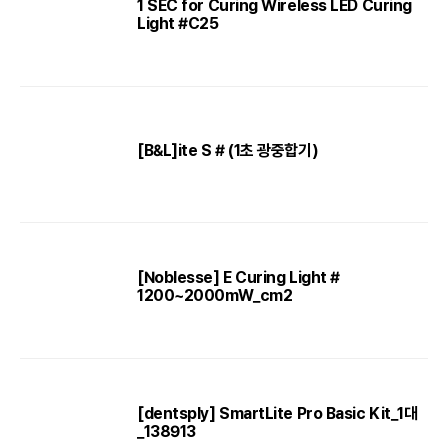
1 SEC for Curing Wireless LED Curing
Light #C25
[B&L]ite S # (1초 광중합기)
[Noblesse] E Curing Light #
1200~2000mW_cm2
[dentsply] SmartLite Pro Basic Kit_1대
_138913