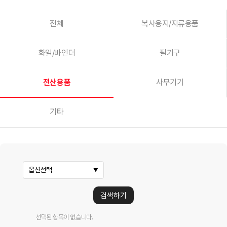
전체
복사용지/지류용품
화일/바인더
필기구
전산용품
사무기기
기타
옵션선택
검색하기
선택된 항목이 없습니다.