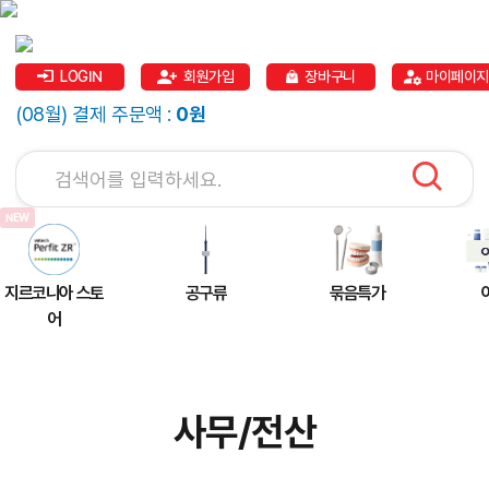
LOGIN
회원가입
장바구니
마이페이지
(08월) 결제 주문액 :
0원
지르코니아 스토
공구류
묶음특가
어
사무/전산