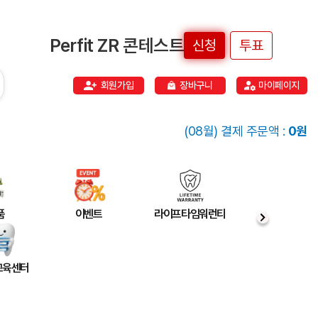
Perfit ZR 콘테스트
신청
투표
회원가입
장바구니
마이페이지
(08월) 결제 주문액 :
0원
품
이벤트
라이프타임워런티
 교육센터