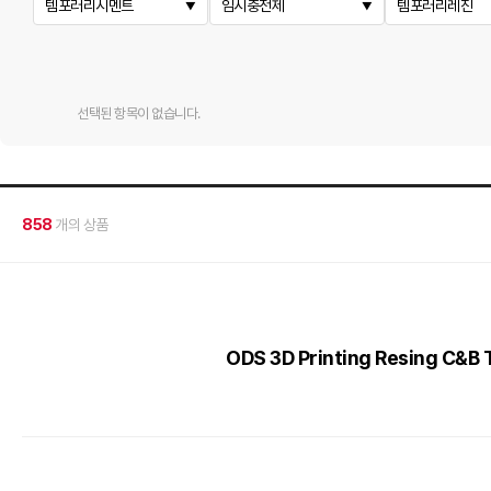
템포러리시멘트
임시충전제
템포러리레진
선택된 항목이 없습니다.
858
개의 상품
ODS 3D Printing Resing C&B