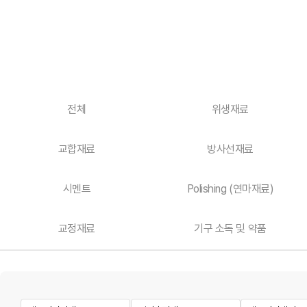
전체
위생재료
교합재료
방사선재료
시멘트
Polishing (연마재료)
교정재료
기구 소독 및 약품