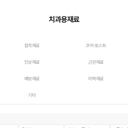
치과용재료
접착재료
코어·포스트
인상재료
근관재료
예방재료
미백재료
기타