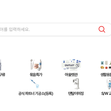
구류
묶음특가
아울렛관
생활용
공식 파트너 기공소(등록)
덴탈이미징
S/W