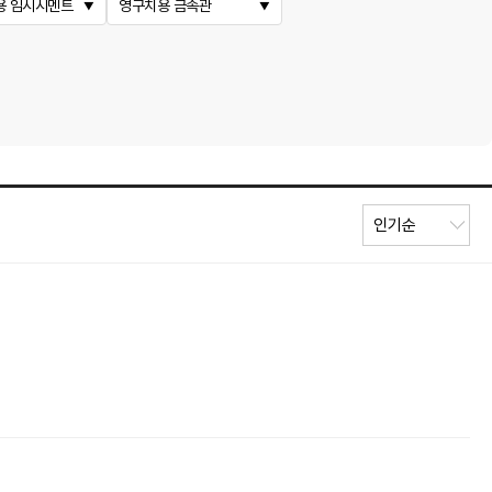
용 임시시멘트
영구치용 금속관