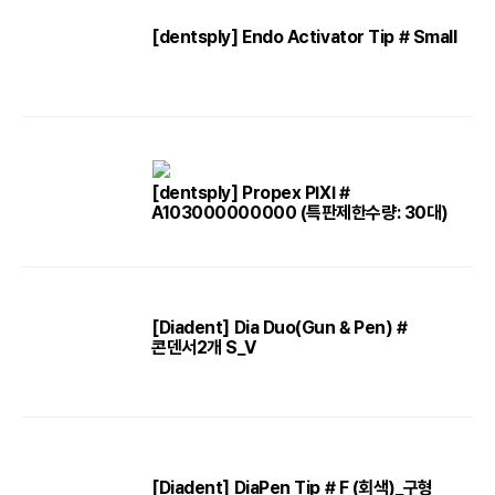
[dentsply] Endo Activator Tip # Small
[dentsply] Propex PIXI #
A103000000000 (특판제한수량: 30대)
[Diadent] Dia Duo(Gun & Pen) #
콘덴서2개 S_V
[Diadent] DiaPen Tip # F (회색)_구형