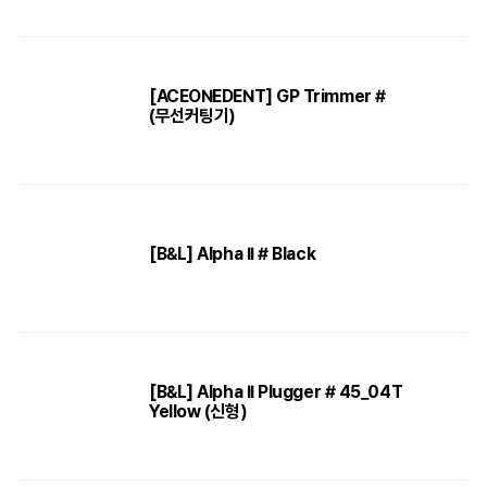
[ACEONEDENT] GP Trimmer #
(무선커팅기)
[B&L] Alpha II # Black
[B&L] Alpha II Plugger # 45_04T
Yellow (신형)