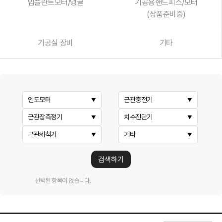
임플란트모터/앵글
기공용핸드피스/모터
(상품준비중)
기공실 장비
기타
엔도모터
근관충전기
근관장측정기
치수진단기
근관세척기
기타
검색하기
선택된 항목이 없습니다.