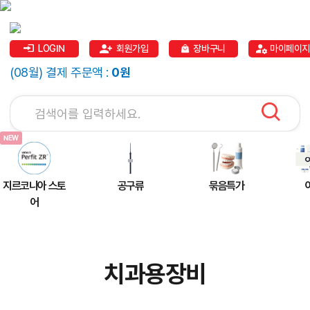
LOGIN
회원가입
장바구니
마이페이지
(08월) 결제 주문액 :
0원
지르코니아 스토
공구류
묶음특가
어
치과용장비