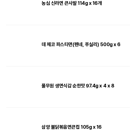
농심 신라면 큰사발 114g x 16개
데 체코 파스타면(펜네, 푸실리) 500g x 6
풀무원 생면식감 순한맛 97.4g x 4 x 8
삼양 불닭볶음면큰컵 105g x 16