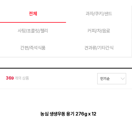
전체
과자/쿠키/샌드
사탕/초콜릿/젤리
커피/차/음료
간편/즉석식품
견과류/기타간식
369
개의 상품
농심 생생우동 용기 276g x 12