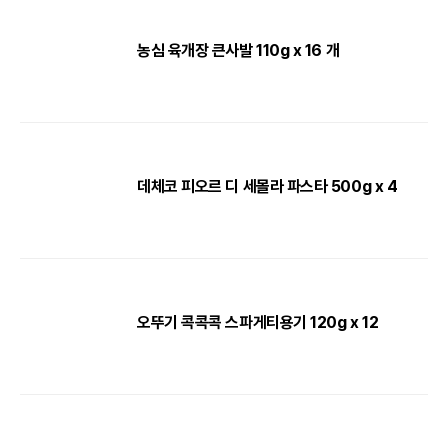
농심 육개장 큰사발 110g x 16 개
데체코 피오르 디 세몰라 파스타 500g x 4
오뚜기 콕콕콕 스파게티용기 120g x 12