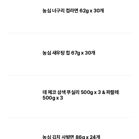
농심 너구리 컵라면 62g x 30개
농심 새우탕 컵 67g x 30개
데 체코 삼색 푸실리 500g x 3 & 파팔레
500g x 3
농심 김치 사발면 86g x 24개