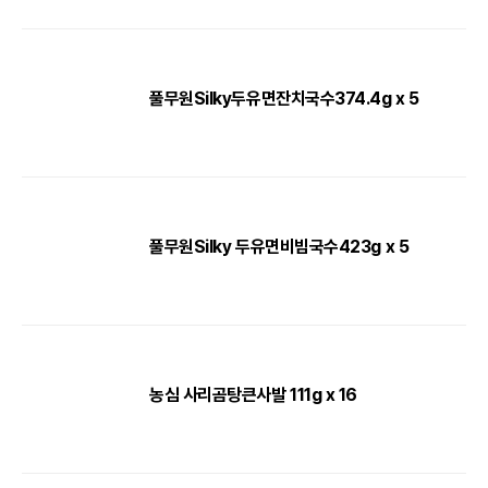
풀무원Silky두유면잔치국수374.4g x 5
풀무원Silky 두유면비빔국수423g x 5
농심 사리곰탕큰사발 111g x 16