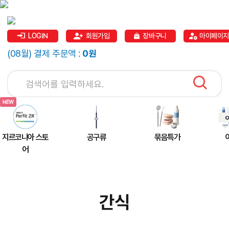
LOGIN
회원가입
장바구니
마이페이지
(08월) 결제 주문액 :
0원
지르코니아 스토
공구류
묶음특가
어
간식