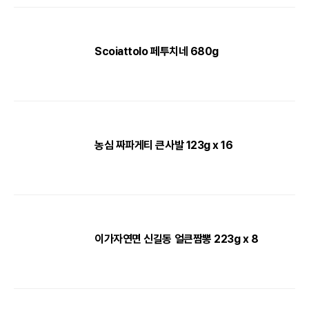
Scoiattolo 페투치네 680g
농심 짜파게티 큰사발 123g x 16
이가자연면 신길동 얼큰짬뽕 223g x 8