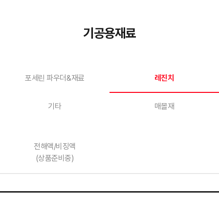
기공용재료
포세린 파우더&재료
레진치
기타
매몰재
전해액/비징액
(상품준비중)