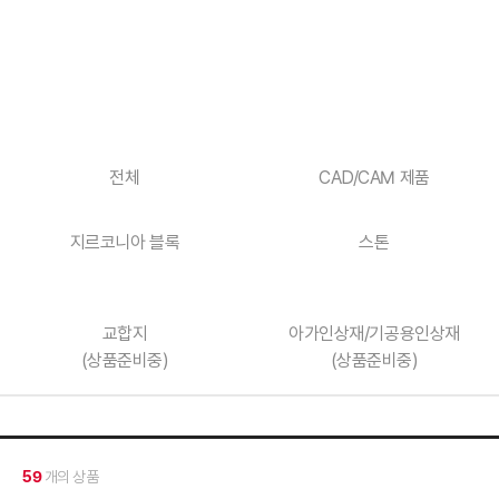
전체
CAD/CAM 제품
지르코니아 블록
스톤
교합지
아가인상재/기공용인상재
(상품준비중)
(상품준비중)
59
개의 상품