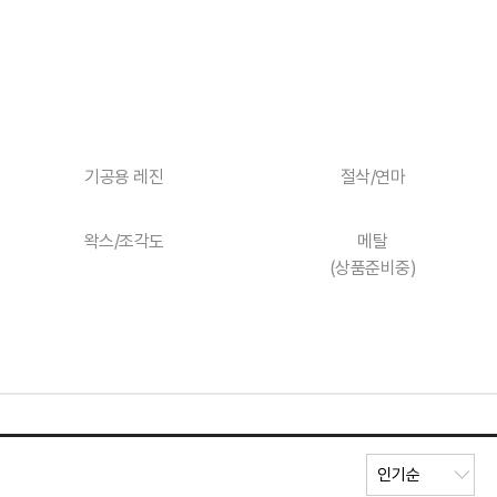
기공용 레진
절삭/연마
왁스/조각도
메탈
(상품준비중)