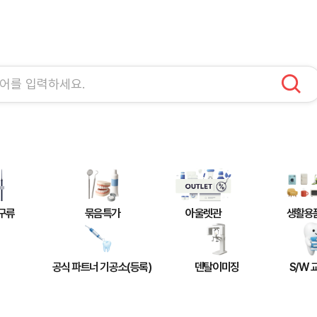
구류
묶음특가
아울렛관
생활용
공식 파트너 기공소(등록)
덴탈이미징
S/W