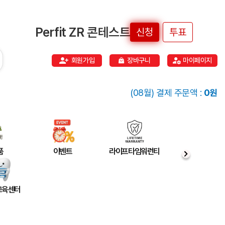
Perfit ZR 콘테스트
신청
투표
회원가입
장바구니
마이페이지
(08월) 결제 주문액 :
0원
품
이벤트
라이프타임워런티
 교육센터