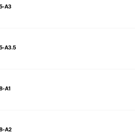
L5-A3
L5-A3.5
L8-A1
L8-A2