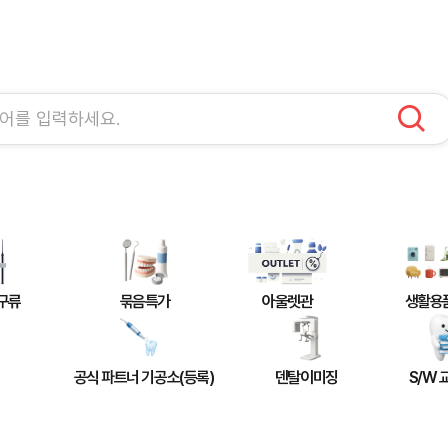
구류
묶음특가
아울렛관
생활용
공식 파트너 기공소(등록)
덴탈이미징
S/W