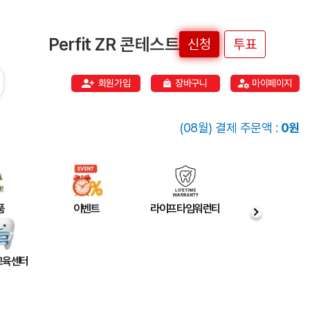
Perfit ZR 콘테스트
신청
투표
회원가입
장바구니
마이페이지
(08월) 결제 주문액 :
0원
품
이벤트
라이프타임워런티
 교육센터