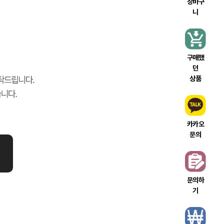
장바구
니
구매했
던
상품
카카오
문의
문의하
기