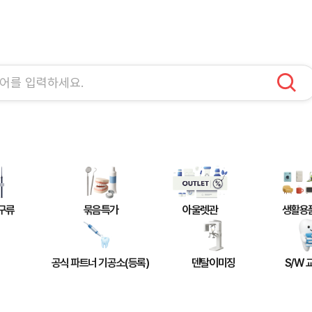
구류
묶음특가
아울렛관
생활용
공식 파트너 기공소(등록)
덴탈이미징
S/W