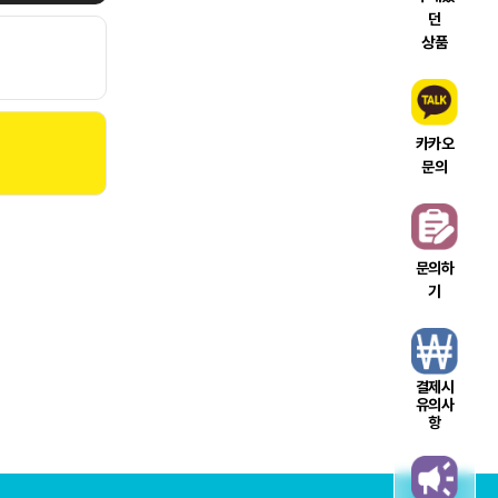
던
상품
카카오
문의
문의하
기
결제시
유의사
항