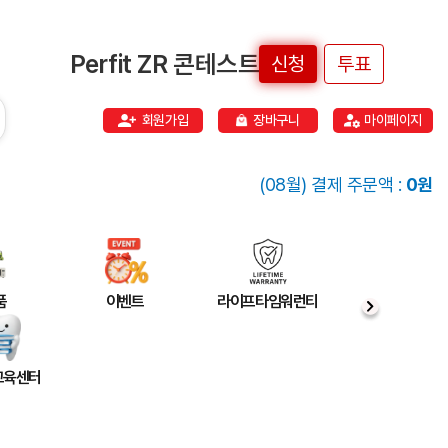
Perfit ZR 콘테스트
신청
투표
회원가입
장바구니
마이페이지
(08월) 결제 주문액 :
0원
품
이벤트
라이프타임워런티
 교육센터