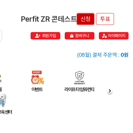
Perfit ZR 콘테스트
신청
투표
회원가입
장바구니
마이페이지
(08월) 결제 주문액 :
0원
품
이벤트
라이프타임워런티
 교육센터