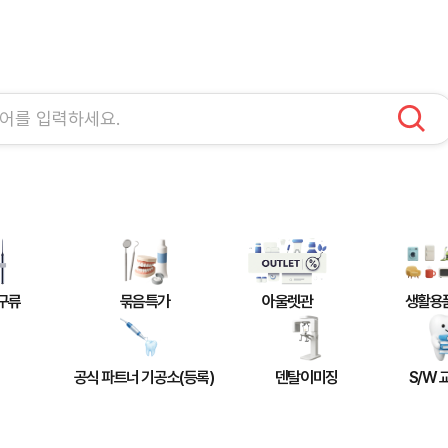
구류
묶음특가
아울렛관
생활용
공식 파트너 기공소(등록)
덴탈이미징
S/W