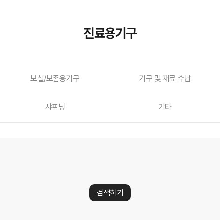
진료용기구
보철/보존용기구
기구 및 재료 수납
샤프닝
기타
검색하기