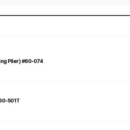
ing Plier) #60-074
#60-501T