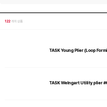
122
개의 상품
TASK Young Plier (Loop Form
TASK Welngart Utility plier 