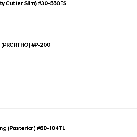
ety Cutter Slim) #30-550ES
r (PRORTHO) #P-200
4
ng (Posterior) #60-104TL