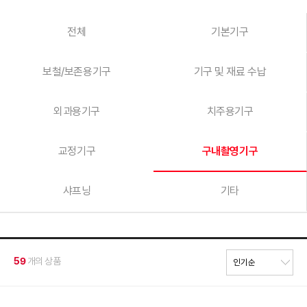
전체
기본기구
보철/보존용기구
기구 및 재료 수납
외과용기구
치주용기구
교정기구
구내촬영기구
샤프닝
기타
59
개의 상품