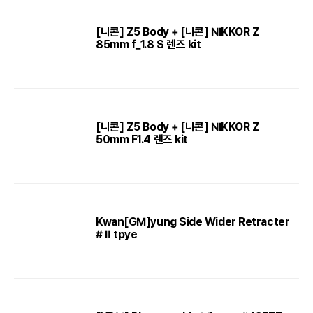
[니콘] Z5 Body + [니콘] NIKKOR Z
85mm f_1.8 S 렌즈 kit
[니콘] Z5 Body + [니콘] NIKKOR Z
50mm F1.4 렌즈 kit
Kwan[GM]yung Side Wider Retracter
# Ⅱ tpye