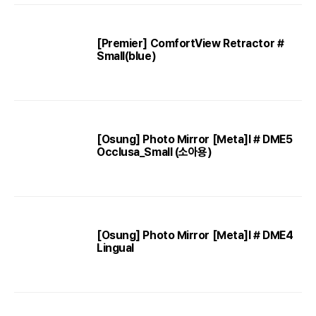
[Premier] ComfortView Retractor #
Small(blue)
[Osung] Photo Mirror [Meta]l # DME5
Occlusa_Small (소아용)
[Osung] Photo Mirror [Meta]l # DME4
Lingual