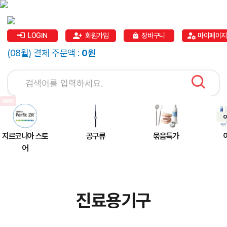
LOGIN
회원가입
장바구니
마이페이지
(08월) 결제 주문액 :
0원
지르코니아 스토
공구류
묶음특가
어
진료용기구