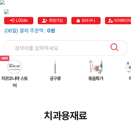
LOGIN
회원가입
장바구니
마이페이지
(08월) 결제 주문액 :
0원
지르코니아 스토
공구류
묶음특가
어
치과용재료