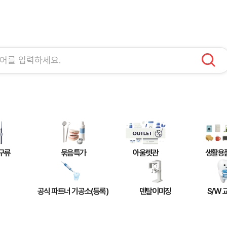
구류
묶음특가
아울렛관
생활용
공식 파트너 기공소(등록)
덴탈이미징
S/W