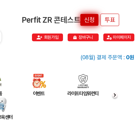
Perfit ZR 콘테스트
신청
투표
회원가입
장바구니
마이페이지
(08월) 결제 주문액 :
0원
품
이벤트
라이프타임워런티
 교육센터