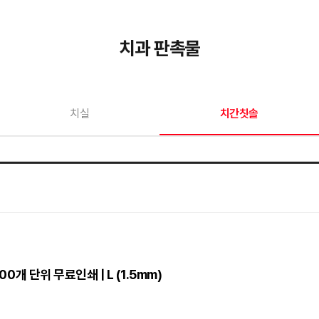
치과 판촉물
치실
치간칫솔
00개 단위 무료인쇄 | L (1.5mm)