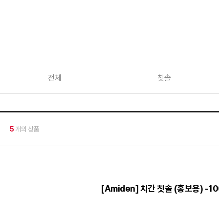
전체
칫솔
5
개의 상품
[Amiden] 치간 칫솔 (홍보용) -10