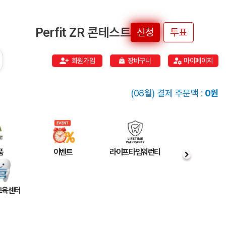
Perfit ZR 콘테스트
신청
투표
회원가입
장바구니
마이페이지
(08월) 결제 주문액 :
0원
품
이벤트
라이프타임워런티
 교육센터