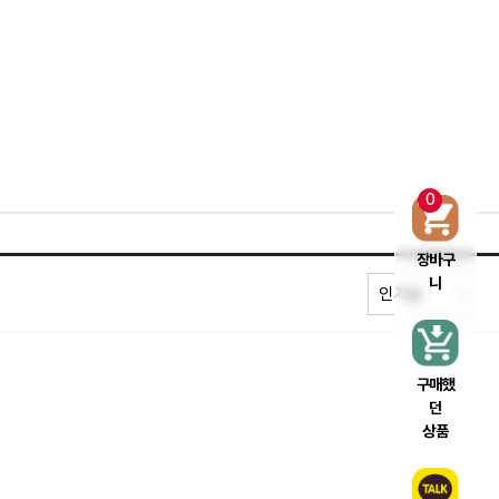
0
장바구
니
구매했
던
상품