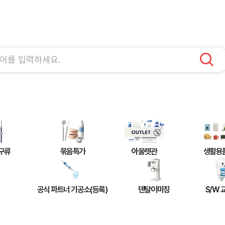
구류
묶음특가
아울렛관
생활용
공식 파트너 기공소(등록)
덴탈이미징
S/W