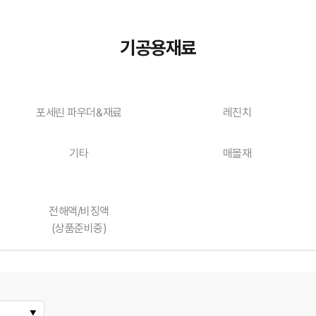
기공용재료
포세린 파우더&재료
레진치
기타
매몰재
전해액/비징액
(상품준비중)