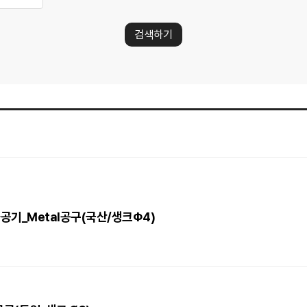
검색하기
0)_가공기_Metal공구(국산/생크Φ4)