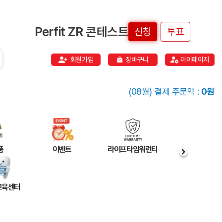
Perfit ZR 콘테스트
신청
투표
회원가입
장바구니
마이페이지
(08월) 결제 주문액 :
0원
품
이벤트
라이프타임워런티
 교육센터