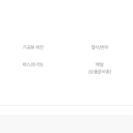
기공용 레진
절삭/연마
왁스/조각도
메탈
(상품준비중)