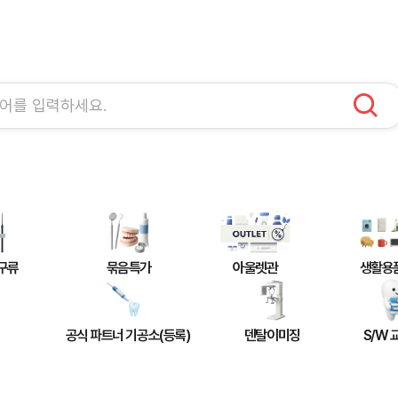
구류
묶음특가
아울렛관
생활용
공식 파트너 기공소(등록)
덴탈이미징
S/W