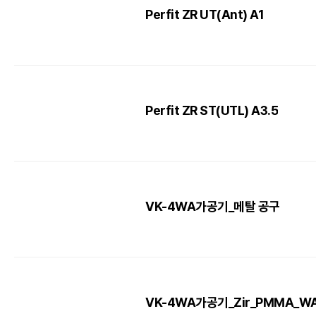
Perfit ZR UT(Ant) A1
Perfit ZR ST(UTL) A3.5
VK-4WA가공기_메탈 공구
VK-4WA가공기_Zir_PMMA_W