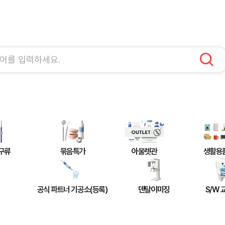
구류
묶음특가
아울렛관
생활용
공식 파트너 기공소(등록)
덴탈이미징
S/W