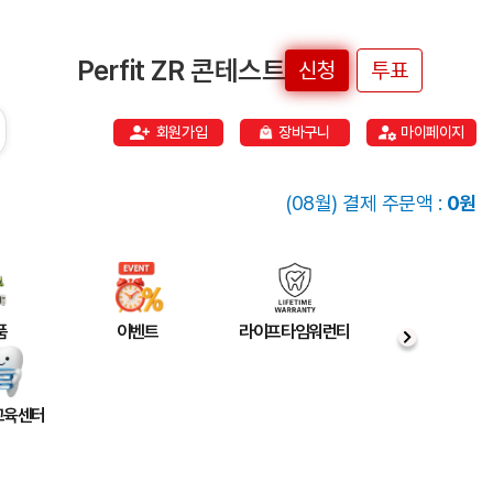
Perfit ZR 콘테스트
신청
투표
회원가입
장바구니
마이페이지
(08월) 결제 주문액 :
0원
품
이벤트
라이프타임워런티
 교육센터