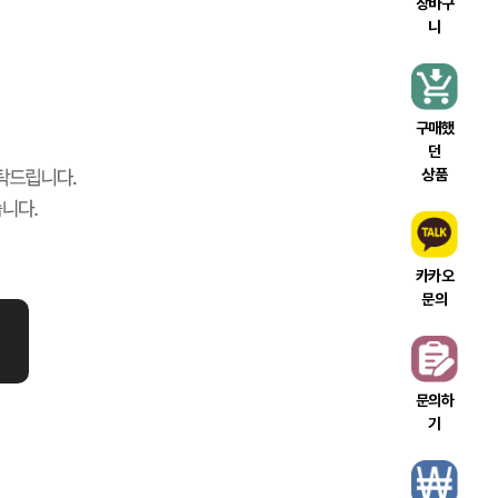
장바구
니
구매했
던
상품
카카오
문의
문의하
기