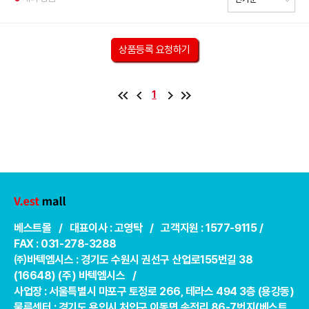
상품등록 요청하기
1
베스트몰 / 대표이사 : 고영탁 / 고객지원 : 1577-9115 /
FAX : 031-278-3288
㈜바텍엠시스 : 경기도 수원시 권선구 산업로155번길 38
(16648) (주) 바텍엠시스 /
사업장 : 서울특별시 마포구 토정로 266, 테라스 494 3층 (용강동)
물류센터 : 경기도 용인시 처인구 이동면 송전리 86-7번지(베스트