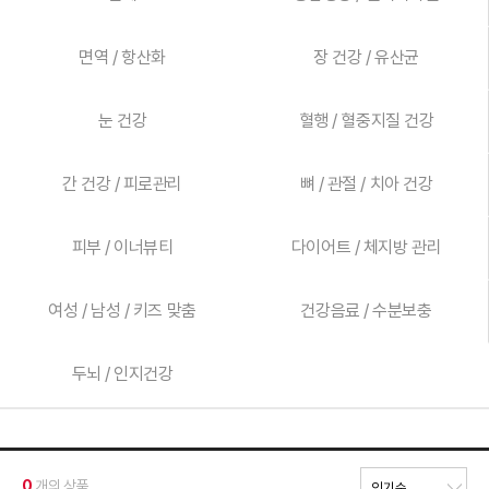
면역 / 항산화
장 건강 / 유산균
눈 건강
혈행 / 혈중지질 건강
간 건강 / 피로관리
뼈 / 관절 / 치아 건강
피부 / 이너뷰티
다이어트 / 체지방 관리
여성 / 남성 / 키즈 맞춤
건강음료 / 수분보충
두뇌 / 인지건강
0
개의 상품