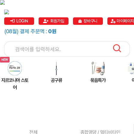
LOGIN
회원가입
장바구니
마이페이지
(08월) 결제 주문액 :
0원
지르코니아 스토
공구류
묶음특가
어
전체
종합영양 / 멀티비타민