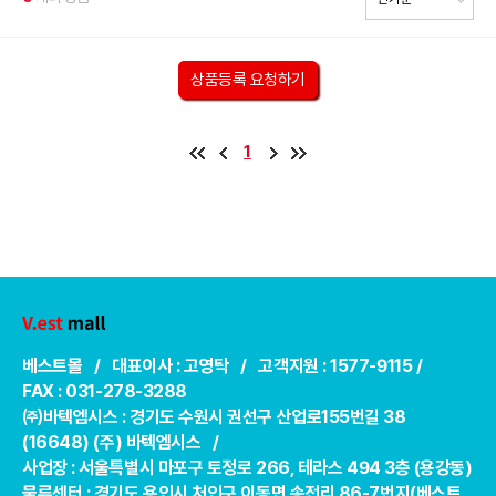
상품등록 요청하기
1
베스트몰 / 대표이사 : 고영탁 / 고객지원 : 1577-9115 /
FAX : 031-278-3288
㈜바텍엠시스 : 경기도 수원시 권선구 산업로155번길 38
(16648) (주) 바텍엠시스 /
사업장 : 서울특별시 마포구 토정로 266, 테라스 494 3층 (용강동)
물류센터 : 경기도 용인시 처인구 이동면 송전리 86-7번지(베스트