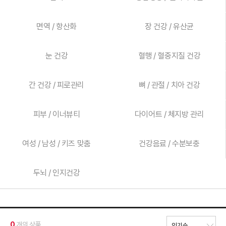
면역 / 항산화
장 건강 / 유산균
눈 건강
혈행 / 혈중지질 건강
간 건강 / 피로관리
뼈 / 관절 / 치아 건강
피부 / 이너뷰티
다이어트 / 체지방 관리
여성 / 남성 / 키즈 맞춤
건강음료 / 수분보충
두뇌 / 인지건강
0
개의 상품