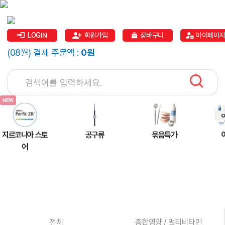
LOGIN
회원가입
장바구니
마이페이지
(08월) 결제 주문액 :
0원
지르코니아 스토
공구류
묶음특가
어
전체
종합영양 / 멀티비타민