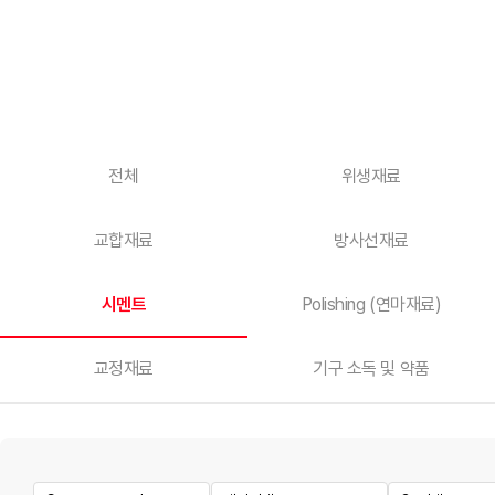
전체
위생재료
교합재료
방사선재료
시멘트
Polishing (연마재료)
교정재료
기구 소독 및 약품