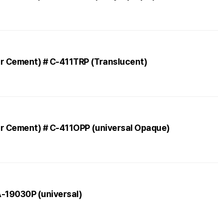
eer Cement) # C-411TRP (Translucent)
eer Cement) # C-411OPP (universal Opaque)
 A-19030P (universal)