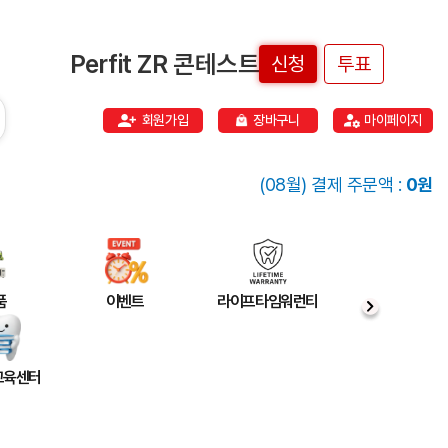
Perfit ZR 콘테스트
신청
투표
회원가입
장바구니
마이페이지
(08월) 결제 주문액 :
0원
품
이벤트
라이프타임워런티
 교육센터