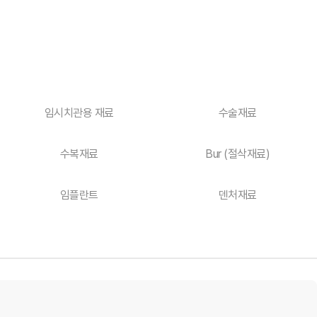
임시치관용 재료
수술재료
수복재료
Bur (절삭재료)
임플란트
덴처재료