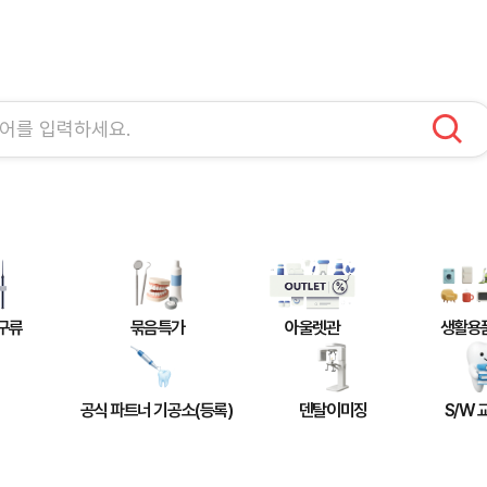
구류
묶음특가
아울렛관
생활용
공식 파트너 기공소(등록)
덴탈이미징
S/W