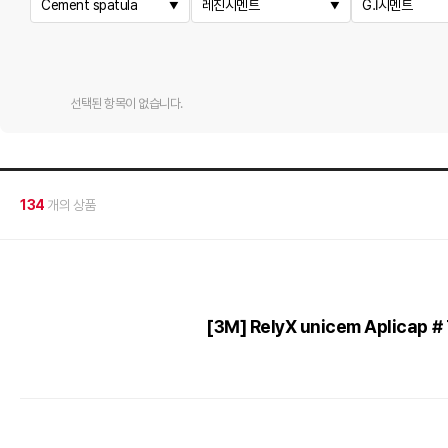
Cement spatula
레진시멘트
G.I시멘트
선택된 항목이 없습니다.
134
개의 상품
[3M] RelyX unicem Aplicap #