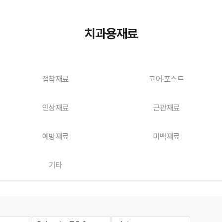
치과용재료
접착재료
코어·포스트
인상재료
근관재료
예방재료
미백재료
기타