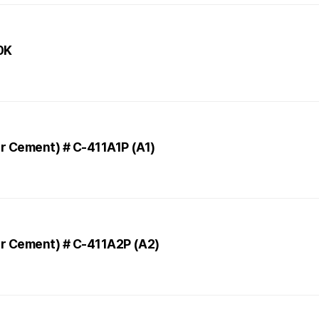
0K
eer Cement) # C-411A1P (A1)
eer Cement) # C-411A2P (A2)