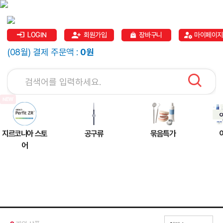
LOGIN
회원가입
장바구니
마이페이지
(08월) 결제 주문액 :
0원
지르코니아 스토
공구류
묶음특가
어