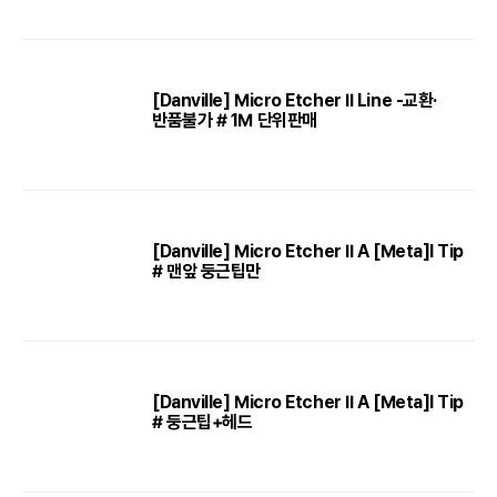
[Danville] Micro Etcher II Line -교환·
반품불가 # 1M 단위판매
[Danville] Micro Etcher II A [Meta]l Tip
# 맨앞 둥근팁만
[Danville] Micro Etcher II A [Meta]l Tip
# 둥근팁+헤드