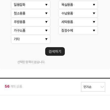
일용잡화
욕실용품
청소용품
수납용품
주방용품
세탁용품
가구소품
침장수예
기타
검색하기
선택된 항목이 없습니다.
56
개의 상품