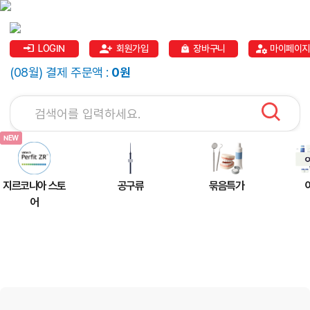
LOGIN
회원가입
장바구니
마이페이지
(08월) 결제 주문액 :
0원
지르코니아 스토
공구류
묶음특가
어