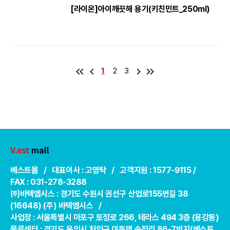
[라이온]아이깨끗해 용기(키친민트_250ml)
1
2
3
베스트몰 / 대표이사 : 고영탁 / 고객지원 : 1577-9115 /
FAX : 031-278-3288
㈜바텍엠시스 : 경기도 수원시 권선구 산업로155번길 38
(16648) (주) 바텍엠시스 /
사업장 : 서울특별시 마포구 토정로 266, 테라스 494 3층 (용강동)
물류센터 : 경기도 용인시 처인구 이동면 송전리 86-7번지(베스트