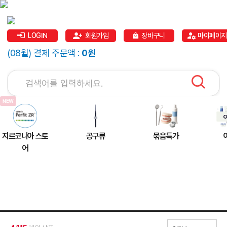
LOGIN
회원가입
장바구니
마이페이지
(08월) 결제 주문액 :
0원
지르코니아 스토
공구류
묶음특가
어